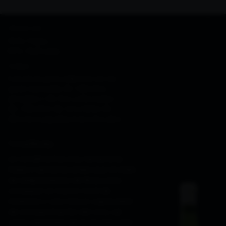
TIPO DE UVA
90% Viura
10% Malvasía
VIÑEDO
Las uvas procedieron en su
gran mayoría de viñedos
propios y de las cabezadas
de viñedos de uva tinta de
diversos productores locales
Vendimia
La vendimia fue muy temprana,
hasta 2 semanas antes que el resto
de elaboradores de Rioja para
conseguir un menor nivel de
madurez y una mayor capacidad
de envejecimiento del vino, así
como separarla de la recolección