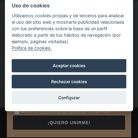
Uso de cookies
Utilizamos cookies propias y de terceros para analizar
el uso del sitio web y mostrarte publicidad relacionada
con tus preferencias sobre la base de un perfil
elaborado a partir de tus hábitos de navegación (por
ejemplo, páginas visitadas).
ÚNETE AL
CLUB MURIEL
Política de cookies.
Verifica tu edad
Consigue 10% de descuento en tus compras.
Tienes que ser mayor de 18 años para poder acceder al sitio
Aceptar cookies
Rechazar cookies
Aceptar
Configurar
Acepto las
condiciones de inscripción
a Club Muriel
¡QUIERO UNIRME!