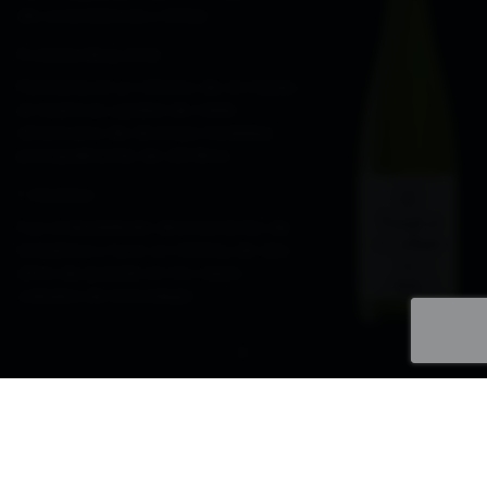
de uvas blancas y tintas.
Fermentación
Permaneció un mínimo de 24 meses
en barricas usadas de roble
americano de diversas medidas,
principalmente de 225 litros.
Crianza
Fue embotellado directamente de
la barrica y tuvo un mínimo de dos
años de guarda en los viejos
calados de la bodega
Nota de cata